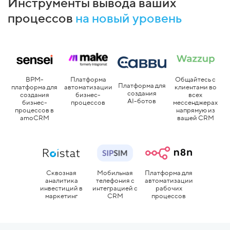
Инструменты вывода ваших
процессов
на новый уровень
Платформа
BPM-
Общайтесь с
Платформа для
автоматизации
платформа для
клиентами во
создания
бизнес-
создания
всех
AI-ботов
процессов
бизнес-
мессенджерах
процессов в
напрямую из
amoCRM
вашей CRM
Сквозная
Мобильная
Платформа для
аналитика
телефония с
автоматизации
инвестиций в
интеграцией с
рабочих
маркетинг
CRM
процессов