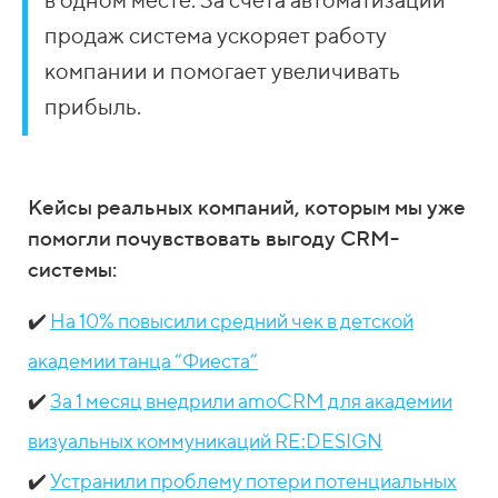
продаж система ускоряет работу
компании и помогает увеличивать
прибыль.
Кейсы реальных компаний, которым мы уже
помогли почувствовать выгоду CRM-
системы:
✔️
На 10% повысили средний чек в детской
академии танца “Фиеста”
✔️
За 1 месяц внедрили amoСRM для академии
визуальных коммуникаций RE:DESIGN
✔️
Устранили проблему потери потенциальных