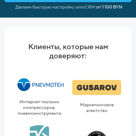
Делаем быструю настройку amoCRM
от 1 100 BYN
Клиенты, которые нам
доверяют:
Интернет-магазин
Дет
Маркетинговое
компрессоров,
агентство
пневмоинструмента