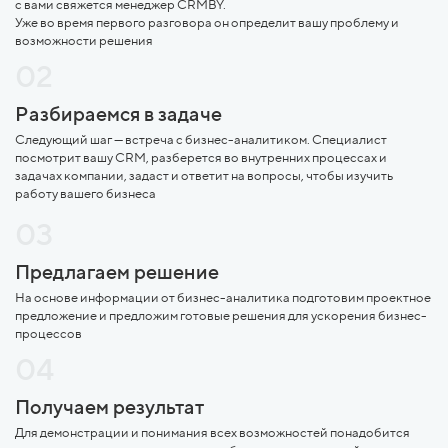
с вами свяжется менеджер CRMBY.
Уже во время первого разговора он определит вашу проблему и
возможности решения
02
Разбираемся в задаче
Следующий шаг — встреча с бизнес-аналитиком. Специалист
посмотрит вашу CRM, разберется во внутренних процессах и
задачах компании, задаст и ответит на вопросы, чтобы изучить
работу вашего бизнеса
03
Предлагаем решение
На основе информации от бизнес-аналитика подготовим проектное
предложение и предложим готовые решения для ускорения бизнес-
процессов
04
Получаем результат
Для демонстрации и понимания всех возможностей понадобится