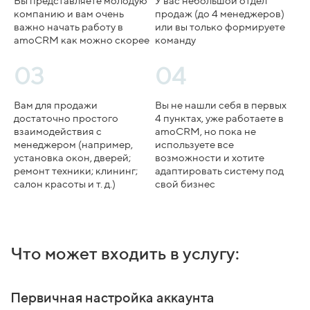
Вы представляете молодую
У вас небольшой отдел
компанию и вам очень
продаж (до 4 менеджеров)
важно начать работу в
или вы только формируете
amoCRM как можно скорее
команду
03
04
Вам для продажи
Вы не нашли себя в первых
достаточно простого
4 пунктах, уже работаете в
взаимодействия с
amoCRM, но пока не
менеджером (например,
используете все
установка окон, дверей;
возможности и хотите
ремонт техники; клининг;
адаптировать систему под
салон красоты и т. д.)
свой бизнес
Что может входить в услугу:
Первичная настройка аккаунта