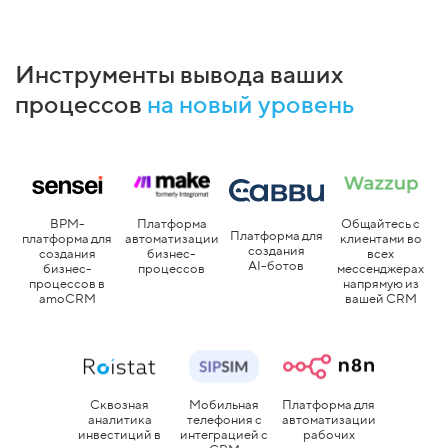
Инструменты вывода ваших
процессов
на новый уровень
Платформа
BPM-
Общайтесь с
Платформа для
автоматизации
платформа для
клиентами во
создания
бизнес-
создания
всех
AI-ботов
процессов
бизнес-
мессенджерах
процессов в
напрямую из
amoCRM
вашей CRM
Сквозная
Мобильная
Платформа для
аналитика
телефония с
автоматизации
инвестиций в
интеграцией с
рабочих