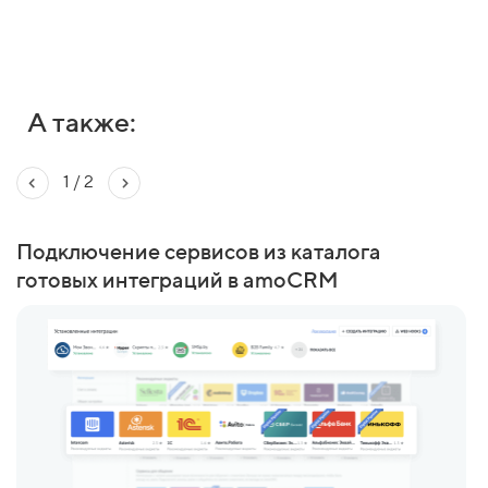
А также:
1
/
2
Подключение сервисов из каталога
П
готовых интеграций в amoCRM