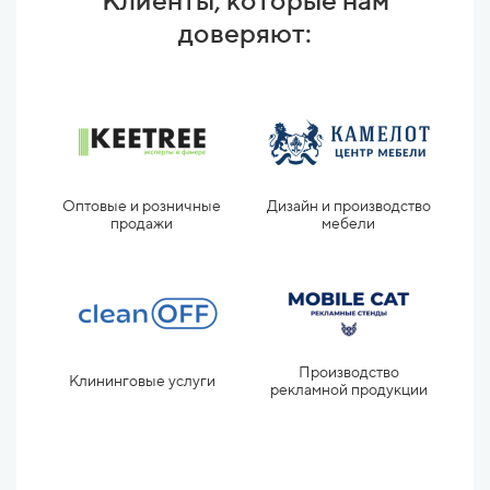
Клиенты, которые нам
доверяют:
Оптовые и розничные
Дизайн и производство
П
продажи
мебели
прод
Производство
Клининговые услуги
рекламной продукции
Прои
пром
обор