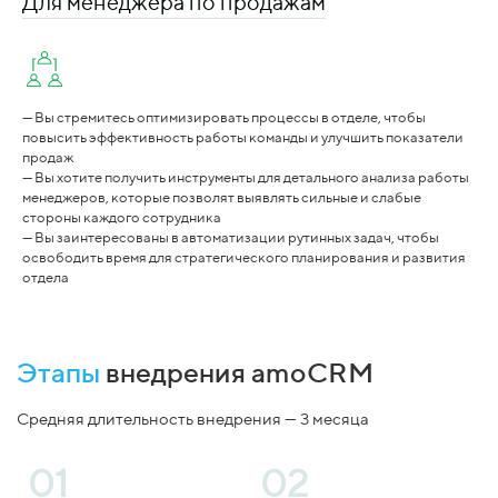
Для менеджера по продажам
— Вы стремитесь оптимизировать процессы в отделе, чтобы
—
повысить эффективность работы команды и улучшить показатели
б
продаж
и
— Вы хотите получить инструменты для детального анализа работы
—
менеджеров, которые позволят выявлять сильные и слабые
а
стороны каждого сотрудника
с
— Вы заинтересованы в автоматизации рутинных задач, чтобы
—
освободить время для стратегического планирования и развития
б
отдела
з
Этапы
внедрения amoCRM
Средняя длительность внедрения — 3 месяца
01
02