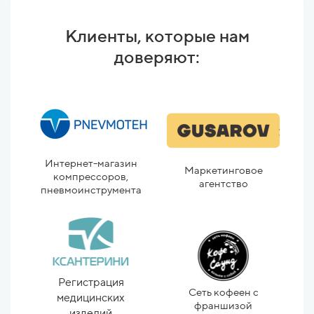
Клиенты, которые нам
доверяют:
Интернет-магазин
Дет
Маркетинговое
компрессоров,
агентство
пневмоинструмента
а
Регистрация
Сеть кофеен с
медицинских
франшизой
изделий