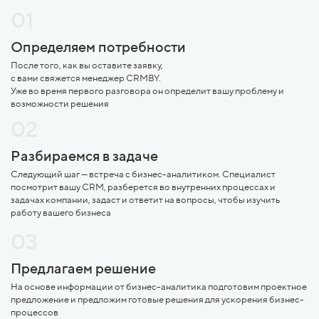
01
Определяем потребности
После того, как вы оставите заявку,
с вами свяжется менеджер CRMBY.
Уже во время первого разговора он определит вашу проблему и
возможности решения
02
Разбираемся в задаче
Следующий шаг — встреча с бизнес-аналитиком. Специалист
посмотрит вашу CRM, разберется во внутренних процессах и
задачах компании, задаст и ответит на вопросы, чтобы изучить
работу вашего бизнеса
03
Предлагаем решение
На основе информации от бизнес-аналитика подготовим проектное
предложение и предложим готовые решения для ускорения бизнес-
процессов