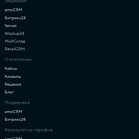
Лицензии
amoCRM
Битрикс24
Sensei
Wazzup24
МойСклад
RetailCRM
О компании
Кейсы
Клиенты
Решения
Блог
Поддержка
amoCRM
Битрикс24
Калькулятор тарифов
amoCRM