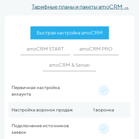
Тарифные планы и пакеты amoCRM →
Быстрая настройка amoCRM
amoCRM START
amoCRM PRO
amoCRM & Sensei
Первичная настройка
Первичная настройка
Первичная настройка
Первичная настройка
аккаунта
аккаунта
аккаунта
аккаунта
Настройка воронок продаж
Настройка воронок продаж
Настройка воронок продаж
Настройка воронок продаж
без ограничений
2 воронки
3 воронки
1 воронка
Подключение источников
Подключение источников
Подключение источников
Подключение источников
заявок
заявок
заявок
заявок