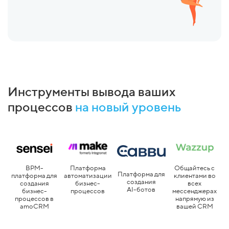
Инструменты вывода ваших
процессов
на новый уровень
Платформа
BPM-
Общайтесь с
Платформа для
автоматизации
платформа для
клиентами во
создания
бизнес-
создания
всех
AI-ботов
процессов
бизнес-
мессенджерах
процессов в
напрямую из
amoCRM
вашей CRM