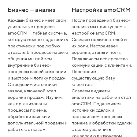
Бизнес — анализ
Настройка amoCRM
Каждый бизнес имеет свои
После проведения бизнес-
уникальные процессы.
анализа мы приступаем к
amoCRM — гибкая система,
настройке amoCRM.
которую можно подстроить
Создаем пользователей и
практически под любую
их роли. Настраиваем
отрасль. В процессе нашего
воронки, этапы и поля.
общения мы поймем
Подключаем все средства
внутренние бизнес-
коммуникации с клиентами.
процессы вашей компании
Переносим
и выстроим логику продаж.
существующую базу
Определим источники
клиентов.
заявок, ключевой этап
Создаем виджеты
воронки продаж. Изучим,
аналитики на рабочий стол
как организованы
amoCRM. Подключаем
процессы приема,
источники сделок и
обработки заявки и
настраиваем процессы
дополнительной продажи и
приема и обработки сделки
работы с отказом
с целью увеличить
конверсию в ключевом